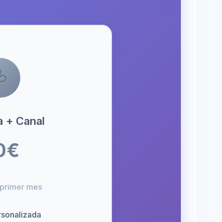
🩺
a + Canal
0€
 primer mes
rsonalizada