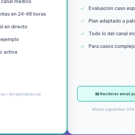
 canal médico
✓
Evaluación caso esp
ntas en 24-48 horas
✓
Plan adaptado a pat
l en directo
✓
Todo lo del canal in
 ejemplo
✓
Para casos complej
 activa
📧 Recibirás email p
as • Sin permanencia
Meses siguientes: 20€