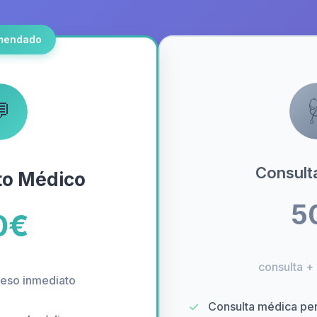
mendado

Consult
to Médico
5
0€
consulta +
eso inmediato
✓
Consulta médica pe