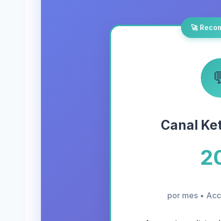
🚀 Reco

Canal Ke
2
por mes • Acc