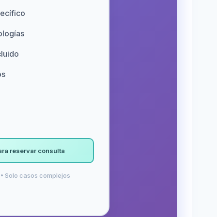
ecífico
ologías
cluido
os
ara reservar consulta
 • Solo casos complejos