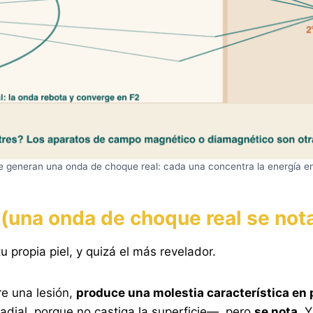
ue generan una onda de choque real: cada una concentra la energía en
or (una onda de choque real se not
 propia piel, y quizá el más revelador.
re una lesión,
produce una molestia característica en
radial, porque no castiga la superficie—, pero
se nota
. 