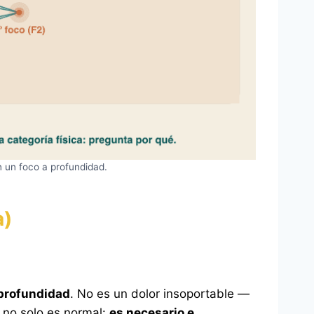
 un foco a profundidad.
a)
 profundidad
. No es un dolor insoportable —
Y no solo es normal:
es necesario e